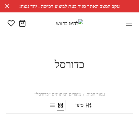
עקב המצב האתר סגור כעת לביצוע רכישה - יחד ננצח!
כדורסל
עמוד הבית
/
מוצרים המתויגים “כדורסל”
סינון