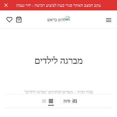
עקב המצב האתר סגור כעת לביצוע רכישה - יחד ננצח!
מברגה לילדים
עמוד הבית
/
מוצרים המתויגים “מברגה לילדים”
סינון