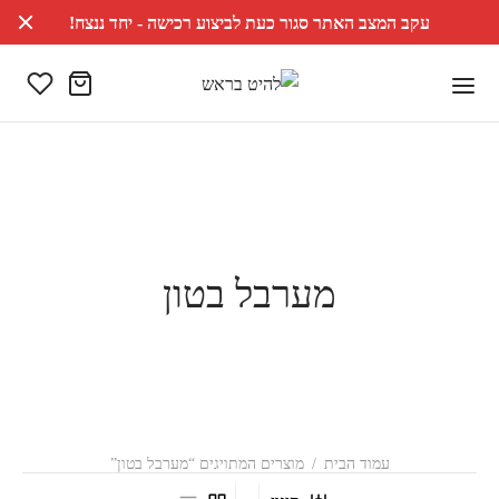
עקב המצב האתר סגור כעת לביצוע רכישה - יחד ננצח!
מערבל בטון
עמוד הבית
/
מוצרים המתויגים “מערבל בטון”