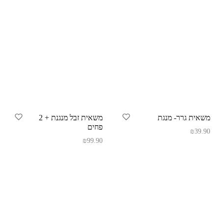
משאית גרר- מנגת
משאית זבל מנגנת + 2
פחים
₪
39.90
₪
99.90