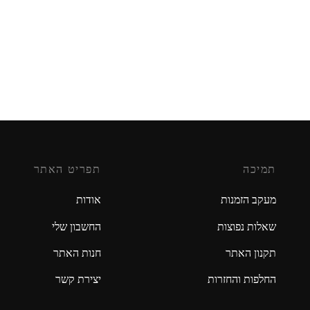
נקית + 12 מכוניות
משאית קונטינר- מנגנת
₪
49.90
₪
14
ה לסל
הוספה לסל
תמיכה
תפריט האתר
מעקב הזמנות
אודות
שאלות נפוצות
החשבון שלי
תקנון האתר
חנות האתר
החלפות והחזרות
יצירת קשר