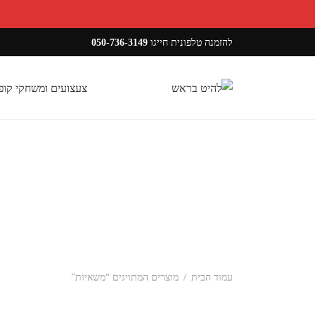
להזמנה טלפונית חייגו
050-736-3149
צעצועים ומשחקי קו
עמוד הבית
/
מוצרים המתויגים “משאיות”