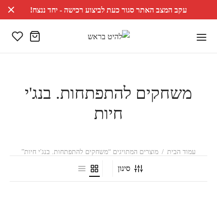
עקב המצב האתר סגור כעת לביצוע רכישה - יחד ננצח!
משחקים להתפתחות. בנג'י
חיות
עמוד הבית
/
מוצרים המתויגים “משחקים להתפתחות. בנג'י חיות”
סינון