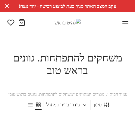
עקב המצב האתר סגור כעת לביצוע רכישה - יחד ננצח!
משחקים להתפתחות. גוונים
בראש טוב
עמוד הבית
/
מוצרים המתויגים “משחקים להתפתחות. גוונים בראש טוב”
סינון
סידור ברירת מחדל