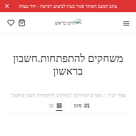
עקב המצב האתר סגור כעת לביצוע רכישה - יחד ננצח!
משחקים להתפתחות.חשבון
בראשון
עמוד הבית
/
מוצרים המתויגים “משחקים להתפתחות.חשבון בראשון”
סינון