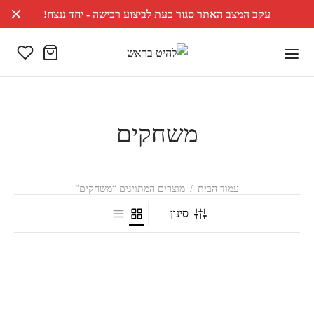
עקב המצב האתר סגור כעת לביצוע רכישה - יחד ננצח!
משחקים
עמוד הבית
/
מוצרים המתויגים “משחקים”
סינון