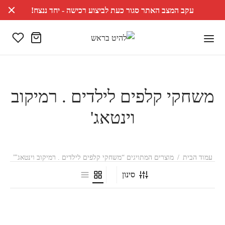
עקב המצב האתר סגור כעת לביצוע רכישה - יחד ננצח!
משחקי קלפים לילדים . רמיקוב
וינטאג'
עמוד הבית
/
מוצרים המתויגים “משחקי קלפים לילדים . רמיקוב וינטאג'”
סינון