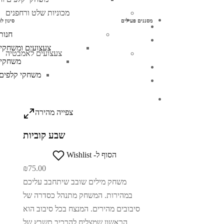
מכוניות שלט ורחפנים
מסננים פעילים
סינון ל
חנות
צעצועים ומשחקי
צעצועים לאמבטיה
משחקי 
משחקי קלפים 
צפייה מהירה
שבע קוביות
הסוף ל- Wishlist
₪
75.00
משחק מילים שובב שיתחבב עליכם
במהירות. המשחק מתנהל כסדרה של
סיבובים מהירים. המנצח בכל סיבוב הוא
הראשון שמצליח להרכיב תשבץ של