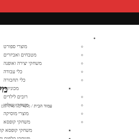
מוצרי ספורט
מטבחים ואביזרים
משחקי יצירה ואופנה
כלי עבודה
כלי תחבורה
מש
מכוניות bruder
רובים לילדים
משחקי שולחן
עמוד הבית
/
מוצרים המתויגים 
מוצרי מוסיקה
משחקי קופסא
משחקי קופסא קוד
משחקי קלפים וח