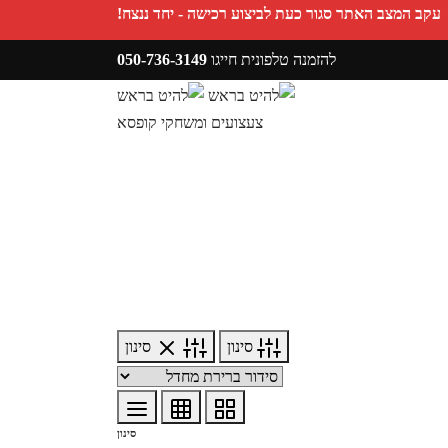
עקב המצב האתר סגור כעת לביצוע רכישה - יחד ננצח!
להזמנה טלפונית חייגו
050-736-3149
מעקב הזמנות
צעצועים ומשחקי קופסא
פריטים אהובים
סינון
סינון
סינון