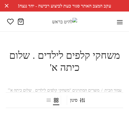
עקב המצב האתר סגור כעת לביצוע רכישה - יחד ננצח!
משחקי קלפים לילדים . שלום
כיתה א'
עמוד הבית
/
מוצרים המתויגים “משחקי קלפים לילדים . שלום כיתה א'”
סינון