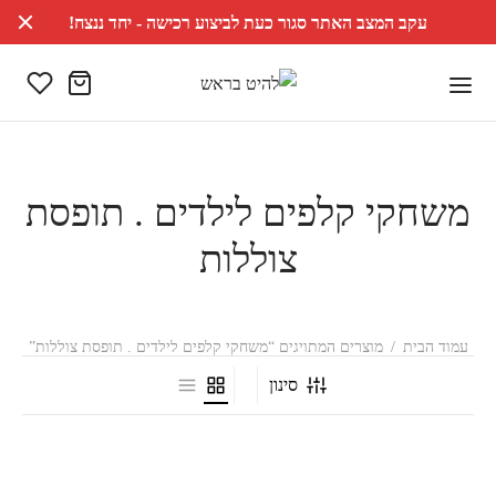
עקב המצב האתר סגור כעת לביצוע רכישה - יחד ננצח!
משחקי קלפים לילדים . תופסת
צוללות
עמוד הבית
/
מוצרים המתויגים “משחקי קלפים לילדים . תופסת צוללות”
סינון