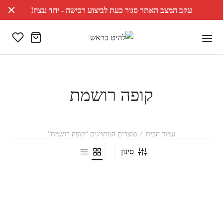
עקב המצב האתר סגור כעת לביצוע רכישה - יחד ננצח!
קופה רושמת
עמוד הבית
/
מוצרים המתויגים “קופה רושמת”
סינון