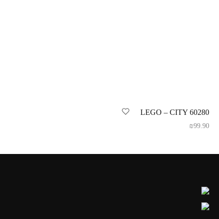
LEGO – CITY 60280
₪
99.90