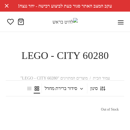
עקב המצב האתר סגור כעת לביצוע רכישה - יחד ננצח!
LEGO - CITY 60280
עמוד הבית
/
מוצרים המתויגים “LEGO - CITY 60280”
סינון
סידור ברירת מחדל
Out of Stock