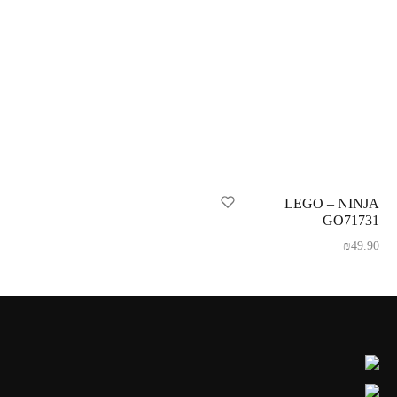
LEGO – NINJA
GO71731
₪
49.90