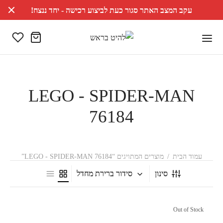
עקב המצב האתר סגור כעת לביצוע רכישה - יחד ננצח!
LEGO - SPIDER-MAN
76184
עמוד הבית
/
מוצרים המתויגים “LEGO - SPIDER-MAN 76184”
סינון
סידור ברירת מחדל
Out of Stock