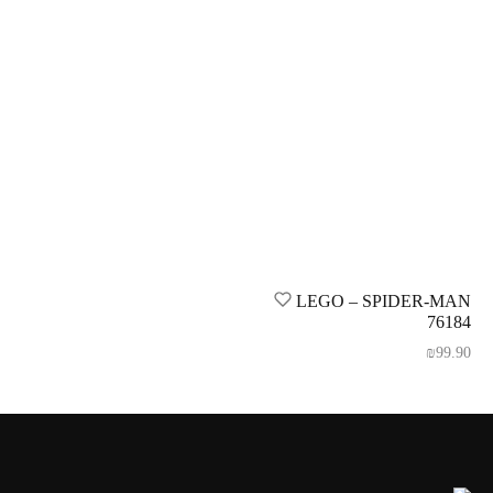
LEGO – SPIDER-MAN
76184
₪
99.90