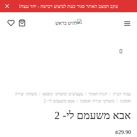
עקב המצב האתר סגור כעת לביצוע רכישה - יחד ננצח!
עמוד הבית
/
חנות האתר
/
צעצועים ומשחקי קופסא
/
משחקי יצירה
ואופנה
/
משחקי יצירה ואופנה
/
אבא משעמם לי- 2
אבא משעמם לי- 2
₪
29.90