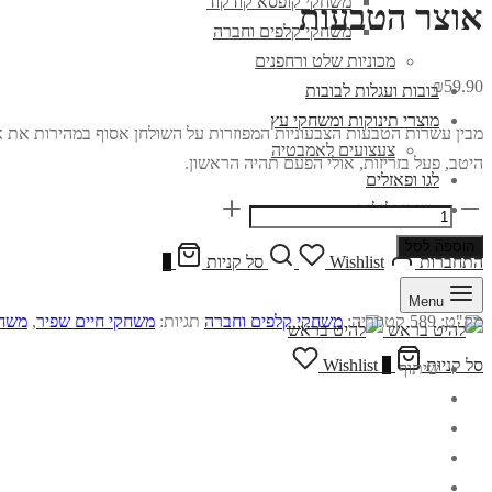
משחקי קופסא קודקוד
אוצר הטבעות
משחקי קלפים וחברה
מכוניות שלט ורחפנים
₪
59.90
בובות ועגלות לבובות
מוצרי תינוקות ומשחקי עץ
מבין עשרות הטבעות הצבעוניות המפוזרות על השולחן אסוף במהירות את אל
צעצועים לאמבטיה
היטב, פעל בזריזות, אולי הפעם תהיה הראשון.
לגו ופאזלים
אוצר
מוצרי גלגלים
הטבעות
הוספה לסל
התחברות
Wishlist
סל קניות
0
quantity
Menu
מק"ט:
589
קטגוריה:
משחקי קלפים וחברה
תגיות:
משחקי חיים שפיר
,
משחק
סל קניות
0
Wishlist
שיתוף