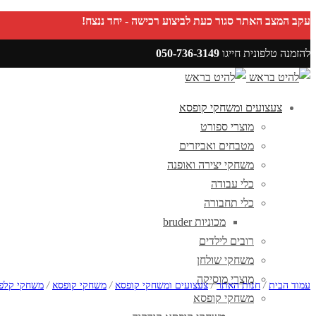
עקב המצב האתר סגור כעת לביצוע רכישה - יחד ננצח!
להזמנה טלפונית חייגו
050-736-3149
מעקב הזמנות
צעצועים ומשחקי קופסא
פריטים אהובים
מוצרי ספורט
מטבחים ואביזרים
משחקי יצירה ואופנה
כלי עבודה
כלי תחבורה
מכוניות bruder
רובים לילדים
משחקי שולחן
מוצרי מוסיקה
עמוד הבית
/
חנות האתר
/
צעצועים ומשחקי קופסא
/
משחקי קופסא
/
משחקי קלפי
משחקי קופסא