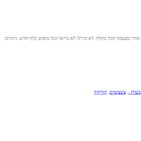
הר בפעמון וזכה בקלף. לא זכית? לא נורא! הנה מופיע קלף חדש. התרכז
עות .
,
צעצועים
,
קודקוד