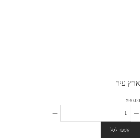
צפייה מהירה
מונופול דיל
ארץ עיר
₪
30.00
ארץ
עיר
quantity
הוספה לסל