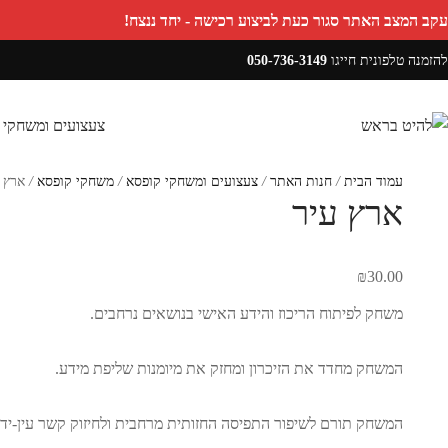
עקב המצב האתר סגור כעת לביצוע רכישה - יחד ננצח!
להזמנה טלפונית חייגו
050-736-3149
צעצועים ומשחקי 
עמוד הבית
/
חנות האתר
/
צעצועים ומשחקי קופסא
/
משחקי קופסא
/
ארץ ע
ארץ עיר
₪
30.00
משחק לפיתוח הריכוז והידע האישי בנושאים נרחבים.
המשחק מחדד את הזיכרון ומחזק את מיומנות שליפת מידע.
המשחק תורם לשיפור התפיסה החזותית מרחבית ולחיזוק קשר עין-יד.