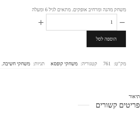
משחק מהנה ומרחיב אופקים. מתאים לגיל 6 ומעלה
ארץ
עיר
quantity
הוספה לסל
מק"ט:
761
קטגוריה:
משחקי קופסא
תגיות:
משחקי חשיבה
,
תיאור
פריטים קשורים