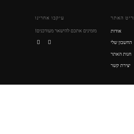
ריט האתר
עיקבו אחרינו
מזמינים אתכם להישאר מעודכנים!
אודות
החשבון שלי
חנות האתר
יצירת קשר
© 2020 כל הזכויות שמורות Created by NG Studio
דילוג לתוכן
פתח סרגל נגישות
כלי נגישות