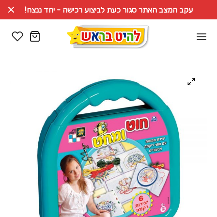
עקב המצב האתר סגור כעת לביצוע רכישה - יחד ננצח!