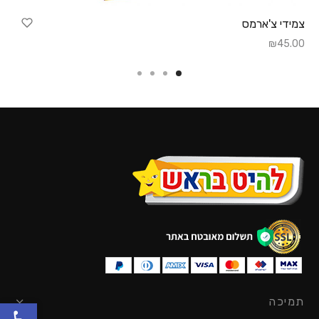
צמידי צ'ארמס
₪
45.00
תמיכה
פתח סרגל נגישות