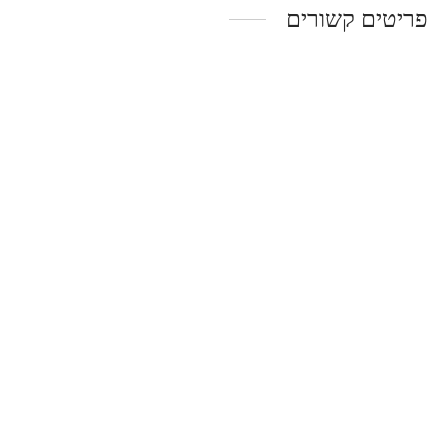
פריטים קשורים
מטוס F-16 חשמלי
משאית מכולה- מנגנת
₪
39.90
₪
39.90