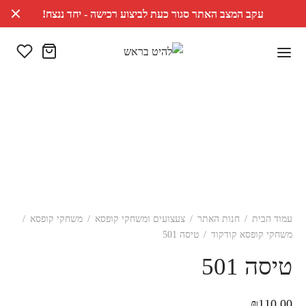
עקב המצב האתר סגור כעת לביצוע רכישה - יחד ננצח!
עמוד הבית
/
חנות האתר
/
צעצועים ומשחקי קופסא
/
משחקי קופסא
/
משחקי קופסא קודקוד
/
טיסה 501
טיסה 501
₪
110.00