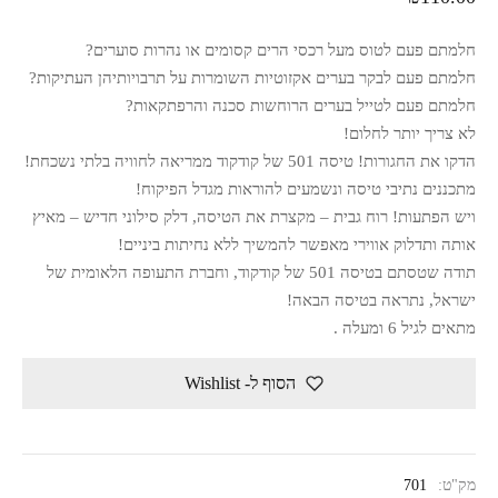
חלמתם פעם לטוס מעל רכסי הרים קסומים או נהרות סוערים?
חלמתם פעם לבקר בערים אקזוטיות השומרות על תרבויותיהן העתיקות?
חלמתם פעם לטייל בערים הרוחשות סכנה והרפתקאות?
לא צריך יותר לחלום!
הדקו את החגורות! טיסה 501 של קודקוד ממריאה לחוויה בלתי נשכחת!
מתכננים נתיבי טיסה ונשמעים להוראות מגדל הפיקוח!
ויש הפתעות! רוח גבית – מקצרת את הטיסה, דלק סילוני חדיש – מאיץ
אותה ותדלוק אווירי מאפשר להמשיך ללא נחיתות ביניים!
תודה שטסתם בטיסה 501 של קודקוד, וחברת התעופה הלאומית של
ישראל, נתראה בטיסה הבאה!
מתאים לגיל 6 ומעלה .
הסוף ל- Wishlist
מק"ט:
701