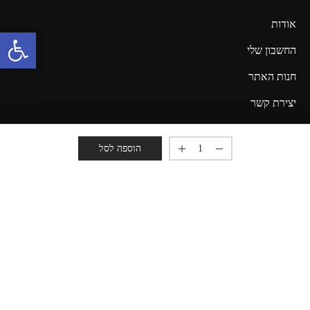
אודות
פתח סרגל נגישות
החשבון שלי
חנות האתר
יצירת קשר
עיקבו אחרינו
הוספה לסל
מזמינים אתכם להישאר מעודכנים!
© 2020 כל הזכויות שמורות Created by NG Studio