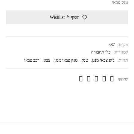
טנק צבאי
הסוף ל- Wishlist
מק"ט:
387
קטגוריה:
כלי תחבורה
תגיות:
ג'יפ צבאי מנגן
,
טנק
,
טנק צבאי מנגן
,
צבא
,
רכב צבאי
שיתוף