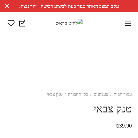
עקב המצב האתר סגור כעת לביצוע רכישה - יחד ננצח!
עמוד הבית
/
צעצועים
/
כלי תחבורה
/
טנק צבאי
טנק צבאי
₪
39.90