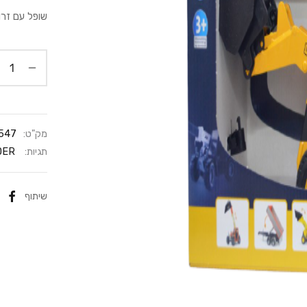
שופל עם זרוע
מק"ט:
547
תגיות:
BRUDER
שיתוף