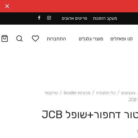
מעקב הזמנות
פריטים אהובים
לגו ופאזלים
מוצרי גלגלים
התחברות
צעצועים
/
כלי תחבורה
/
מכוניות bruder
/
טרקטור
ר דחפור+שופל JCB