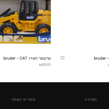
br
טרקטור לאודר bruder – CAT
₪
89.90
לסל
הוספה לסל
תמיכה
תפריט האתר