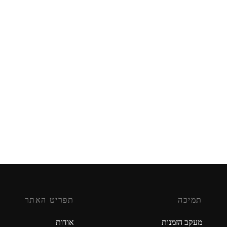
ט חשמלי יורה דסקיות
קוביה הונגרית 3X3
₪
49.90
₪
ה לסל
הוספה לסל
תמיכה
תפריט האתר
מעקב הזמנות
אודות