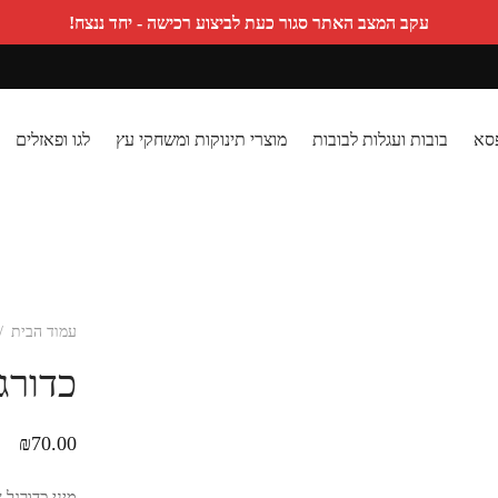
עקב המצב האתר סגור כעת לביצוע רכישה - יחד ננצח!
פסא
בובות ועגלות לבובות
מוצרי תינוקות ומשחקי עץ
לגו ופאזלים
עמוד הבית
/
כדורג
₪
70.00
מיני כדורגל 