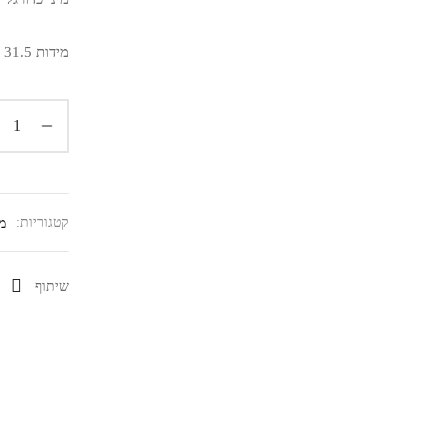
מידות 51X 31.5 גובה 10ס"מ .
קטגוריות:
מ
שיתוף