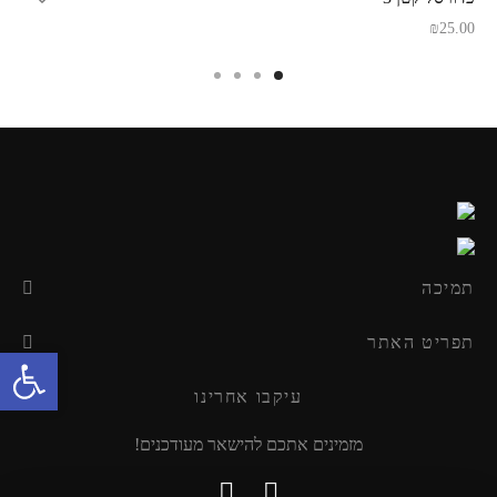
המקורי
הנוכחי
₪
25.00
היה:
הוא:
₪49.90.
₪59.90.
תמיכה
תפריט האתר
פתח סרגל נגישות
עיקבו אחרינו
מזמינים אתכם להישאר מעודכנים!