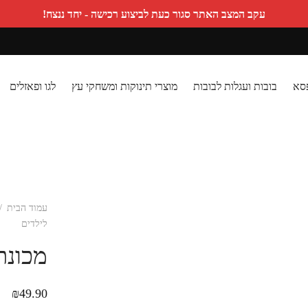
עקב המצב האתר סגור כעת לביצוע רכישה - יחד ננצח!
פסא
בובות ועגלות לבובות
מוצרי תינוקות ומשחקי עץ
לגו ופאזלים
עמוד הבית
/
לילדים
מכונת
₪
49.90