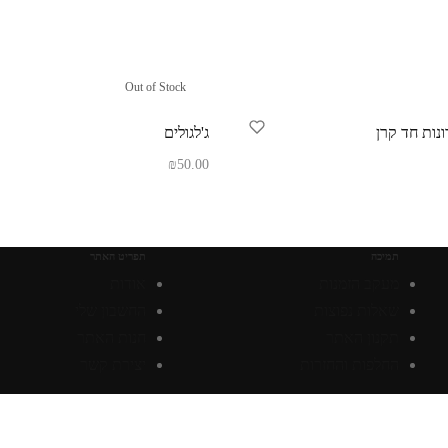
Out of Stock
נות חד קרן
ג'לגולים
₪
50.00
סל
מידע נוסף
תמיכה
תפריט האתר
מעקב הזמנות
אודות
שאלות נפוצות
החשבון שלי
תקנון האתר
חנות האתר
החלפות והחזרות
יצירת קשר