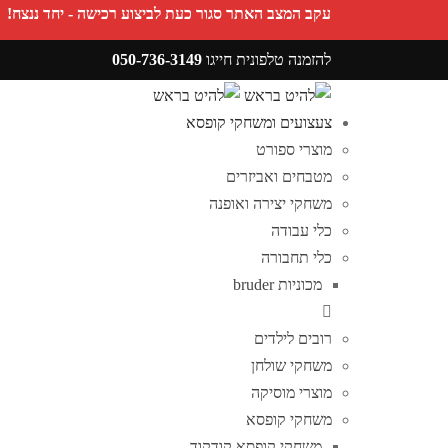
עקב המצב האתר סגור כעת לביצוע רכישה - יחד ננצח!
להזמנה טלפונית חייגו
050-736-3149
מעקב הזמנות
צעצועים ומשחקי קופסא
פריטים אהובים
מוצרי ספורט
מטבחים ואביזרים
משחקי יצירה ואופנה
כלי עבודה
כלי תחבורה
מכוניות bruder
רובים לילדים
משחקי שולחן
מוצרי מוסיקה
משחקי קופסא
משחקי קופסא קודקוד