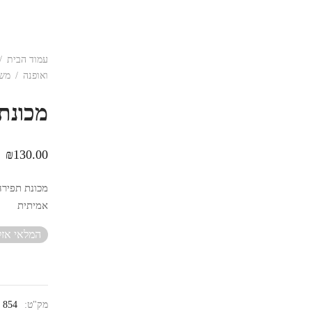
עמוד הבית
/
ואופנה
/
משח
מכונת
₪
130.00
מכונת תפירה
אמיתית
המלאי אזל
מק"ט:
854