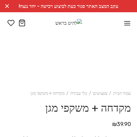
עקב המצב האתר סגור כעת לביצוע רכישה - יחד ננצח!
עמוד הבית
/
צעצועים
/
כלי עבודה
/
מקדחה + משקפי מגן
מקדחה + משקפי מגן
₪
39.90