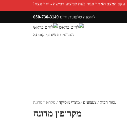
עקב המצב האתר סגור כעת לביצוע רכישה - יחד ננצח!
להזמנה טלפונית חייגו
050-736-3149
מעקב הזמנות
צעצועים ומשחקי קופסא
פריטים אהובים
עמוד הבית
/
צעצועים
/
מוצרי מוסיקה
/
מקרופון מדונה
מקרופון מדונה