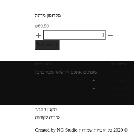
מקרופון מדונה
₪
69.90
מקרופון
מדונה
הוספה לסל
quantity
תפריט האתר
עיקבו אחרינו
אודות
מזמינים אתכם להישאר מעודכנים!
החשבון שלי
חנות האתר
יצירת קשר
תקנון האתר
שירות לקוחות
© 2020 כל הזכויות שמורות Created by NG Studio