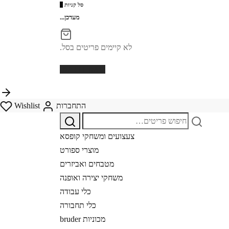
סל קניות
0
מעדכן...
לא קיימים פריטים בסל.
המשך ברכישה
התחברות
Wishlist
מחפש
אחר:
צעצועים ומשחקי קופסא
מוצרי ספורט
מטבחים ואביזרים
משחקי יצירה ואופנה
כלי עבודה
כלי תחבורה
מכוניות bruder