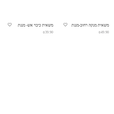
משאית מנקה רחוב-מנגת
משאית כיבוי אש- מנגת
₪
39.90
₪
49.90