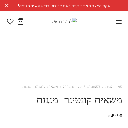
עקב המצב האתר סגור כעת לביצוע רכישה - יחד ננצח!
עמוד הבית
/
צעצועים
/
כלי תחבורה
/
משאית קונטינר- מנגנת
משאית קונטינר- מנגנת
₪
49.90