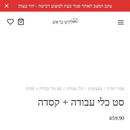
עקב המצב האתר סגור כעת לביצוע רכישה - יחד ננצח!
עמוד הבית
/
צעצועים
/
כלי עבודה
/
סט כלי עבודה + קסדה
סט כלי עבודה + קסדה
₪
59.90