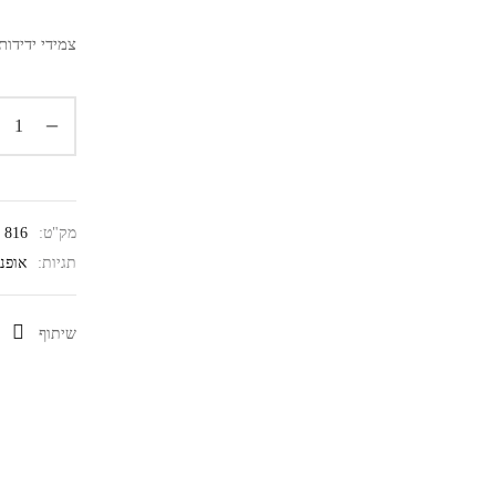
צמידי ידידות . להכנת 8 צמיד
מק"ט:
816
תגיות:
אופנ
שיתוף