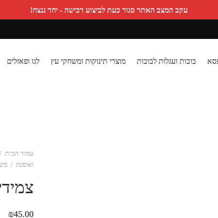
עקב המצב האתר סגור כעת לביצוע רכישה - יחד ננצח!
פסא
בובות ועגלות לבובות
מוצרי תינוקות ומשחקי עץ
לגו ופאזלים
עמוד הבית
/
ואופנה
/
משח
צמידי 
₪
45.00