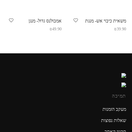
משאית כיבוי אש- מנגת
אמבולנס גדול- מנגן
₪
49.90
₪
39.90
תמיכה
מעקב הזמנות
שאלות נפוצות
תקנון האתר