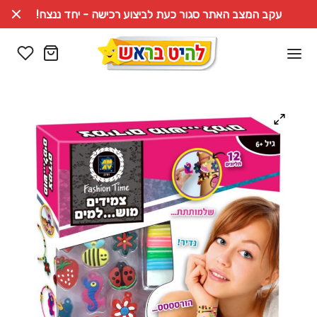
עקב המצב האתר סגור כעת לביצוע רכישה - יחד ננצח!