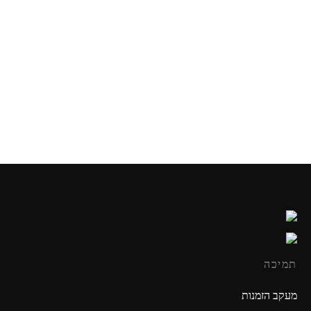
מטוס מנגן
טרקטור חקלאי מנגן
₪
79.90
₪
49.90
תמיכה
מעקב הזמנות