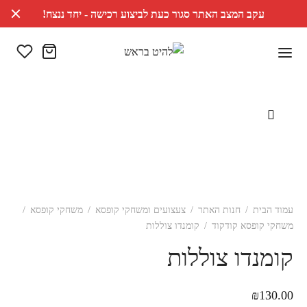
עקב המצב האתר סגור כעת לביצוע רכישה - יחד ננצח!
עמוד הבית
/
חנות האתר
/
צעצועים ומשחקי קופסא
/
משחקי קופסא
/
משחקי קופסא קודקוד
/
קומנדו צוללות
קומנדו צוללות
₪
130.00