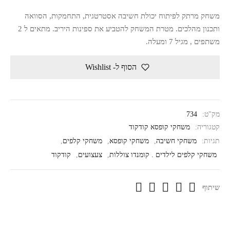
משחק מרתק לפיתוח יכולת חשיבה אסטרטגית, התחמקות, הסוואה
ותכנון מהלכים. מטרת המשחק להטביע את ספינות היריב. מתאים ל 2
משתפים , מגיל 7 ומעלה.
הסוף ל- Wishlist
מק"ט:
734
קטגוריה:
משחקי קופסא קודקוד
תגיות:
משחקי חשיבה
,
משחקי קופסא
,
משחקי קלפים
,
משחקי קלפים לילדים . קומנדו צוללות
,
צעצועים
,
קודקוד
שיתוף