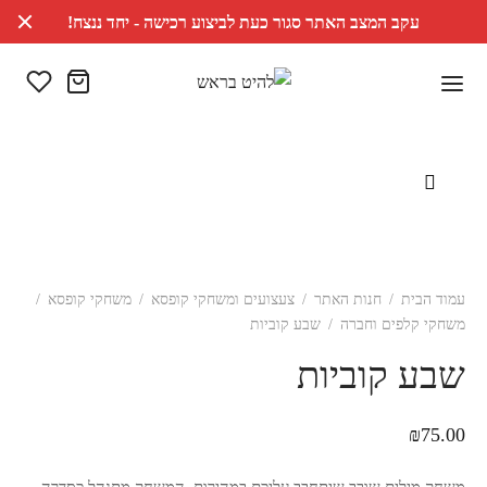
עקב המצב האתר סגור כעת לביצוע רכישה - יחד ננצח!
עמוד הבית
/
חנות האתר
/
צעצועים ומשחקי קופסא
/
משחקי קופסא
/
משחקי קלפים וחברה
/
שבע קוביות
שבע קוביות
₪
75.00
משחק מילים שובב שיתחבב עליכם במהירות. המשחק מתנהל כסדרה