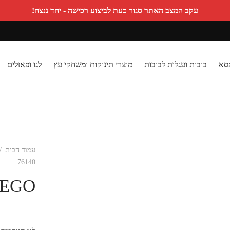
עקב המצב האתר סגור כעת לביצוע רכישה - יחד ננצח!
פסא
בובות ועגלות לבובות
מוצרי תינוקות ומשחקי עץ
לגו ופאזלים
עמוד הבית
/
76140
LEGO – הנוקמים 