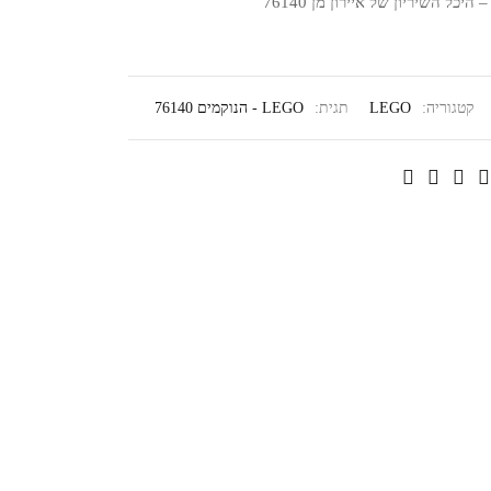
היכל השיריון של איירון מן 76140
קטגוריה:
LEGO
תגית:
LEGO - הנוקמים 76140