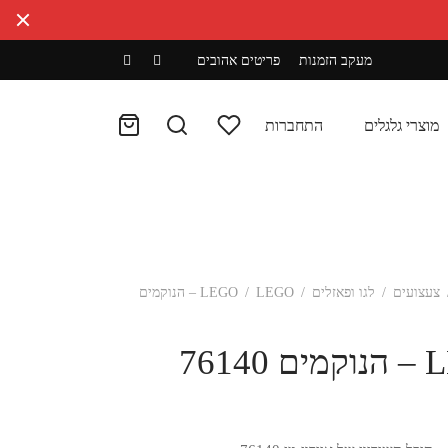
מעקב הזמנות
פריטים אהובים
מוצרי גלגלים
התחברות
צעצועים
/
לגו ופאזלים
/
/
LEGO
LEGO – הנוקמים
76140