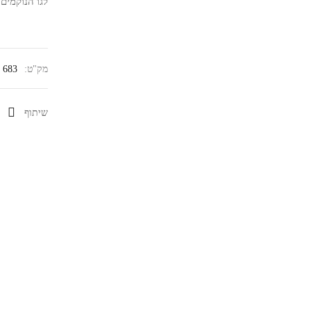
לגו הנוקמים – 
מק"ט:
683
שיתוף