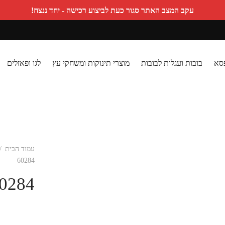
עקב המצב האתר סגור כעת לביצוע רכישה - יחד ננצח!
פסא
בובות ועגלות לבובות
מוצרי תינוקות ומשחקי עץ
לגו ופאזלים
עמוד הבית
/
60284
0284