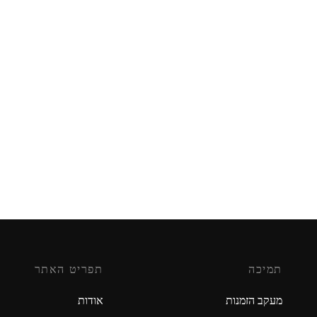
LEGO – NINJA GO 71736
LEGO – SPIDER-MAN 76
₪
199.90
₪
 נוסף
מידע נוסף
תמיכה
תפריט האתר
מעקב הזמנות
אודות