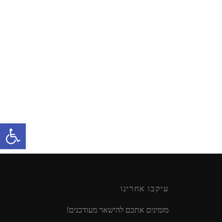
LEGO – CITY 60248
₪
109.90
מידע נוסף
פתח סרגל נגישות
עיקבו אחרינו
מזמינים אתכם להישאר מעודכנים!