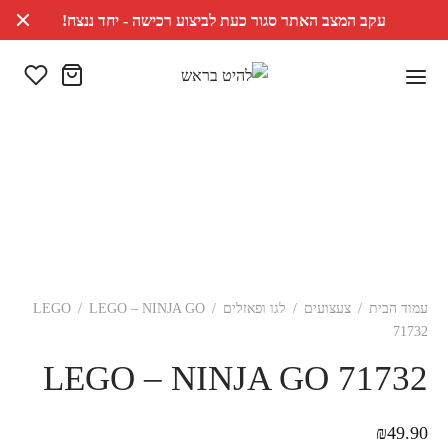
עקב המצב האתר סגור כעת לביצוע רכישה - יחד ננצח!
עמוד הבית
/
צעצועים
/
לגו ופאזלים
/
LEGO – NINJA GO
/
LEGO
71732
LEGO – NINJA GO 71732
₪
49.90