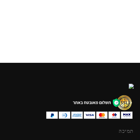
LEGO – NINJA GO
LEGO – NINJA GO
71742
71747
₪
169.90
₪
249.90
תמיכה